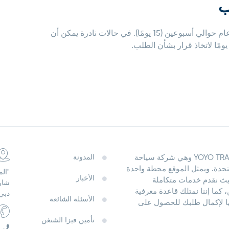
ب
تستغرق معالجة تأشيرة شنغن الثقافية بشكل عام حوالي أسبوعين (15 يومًا). في حالات نادرة يمكن أن
موقع SchengenVisas.com تملكه وتديره شركة YOYO TRAVELS وهي شركة سياحة
المدونة
تحدة. ويمثل الموقع محطة واحدة
"المكتب 202-
الأخبار
يث نقدم خدمات متكاملة
شارع
كما إننا نمتلك قاعدة معرفية
دبي،
الأسئلة الشائعة
ها لإكمال طلبك للحصول على
تأمين فيزا الشنغن