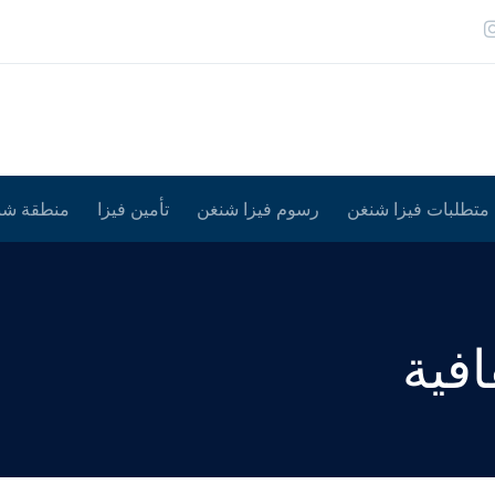
متطلبات فيزا شنغن
رسوم فيزا شنغن
تأمين فيزا
منطقة شن
افية