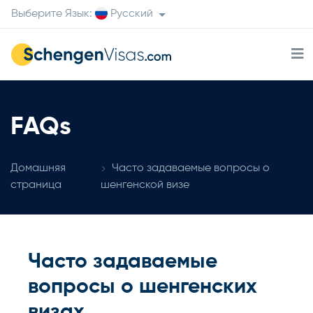
Выберите Язык:
Русский
FAQs
Домашняя
Часто задаваемые вопросы о
страница
шенгенской визе
Часто задаваемые
вопросы о шенгенских
визах