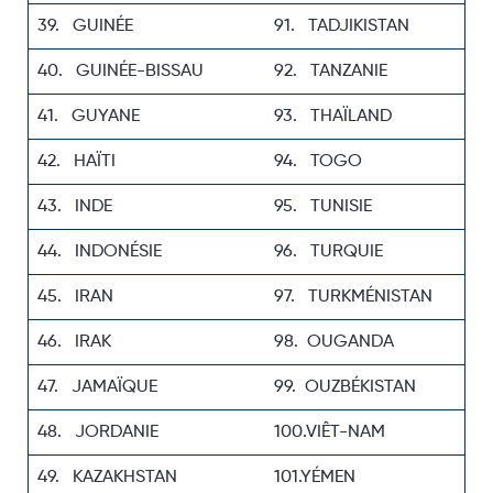
39. GUINÉE
91. TADJIKISTAN
40. GUINÉE-BISSAU
92. TANZANIE
41. GUYANE
93. THAÏLAND
42. HAÏTI
94. TOGO
43. INDE
95. TUNISIE
44. INDONÉSIE
96. TURQUIE
45. IRAN
97. TURKMÉNISTAN
46. IRAK
98. OUGANDA
47. JAMAÏQUE
99. OUZBÉKISTAN
48. JORDANIE
100.VIÊT-NAM
49. KAZAKHSTAN
101.YÉMEN