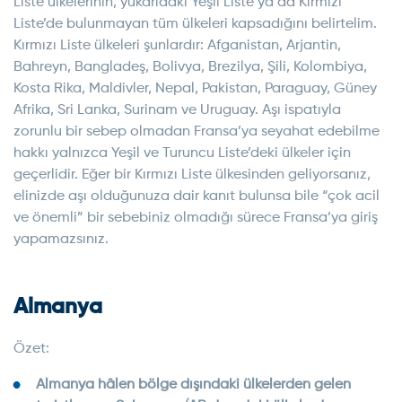
Liste ülkelerinin, yukarıdaki Yeşil Liste ya da Kırmızı
Liste’de bulunmayan tüm ülkeleri kapsadığını belirtelim.
Kırmızı Liste ülkeleri şunlardır: Afganistan, Arjantin,
Bahreyn, Bangladeş, Bolivya, Brezilya, Şili, Kolombiya,
Kosta Rika, Maldivler, Nepal, Pakistan, Paraguay, Güney
Afrika, Sri Lanka, Surinam ve Uruguay. Aşı ispatıyla
zorunlu bir sebep olmadan Fransa’ya seyahat edebilme
hakkı yalnızca Yeşil ve Turuncu Liste’deki ülkeler için
geçerlidir. Eğer bir Kırmızı Liste ülkesinden geliyorsanız,
elinizde aşı olduğunuza dair kanıt bulunsa bile “çok acil
ve önemli” bir sebebiniz olmadığı sürece Fransa’ya giriş
yapamazsınız.
Almanya
Özet:
Almanya hâlen bölge dışındaki ülkelerden gelen