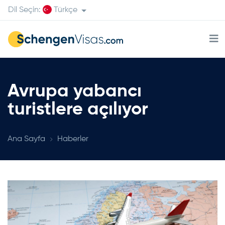
Dil Seçin:
Türkçe
Avrupa yabancı
turistlere açılıyor
Ana Sayfa
Haberler