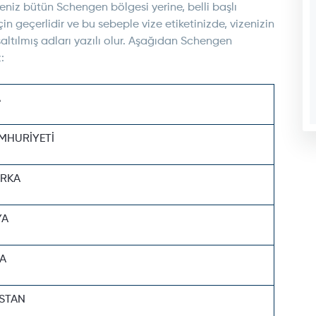
izeniz bütün Schengen bölgesi yerine, belli başlı
in geçerlidir ve bu sebeple vize etiketinizde, vizenizin
saltılmış adları yazılı olur. Aşağıdan Schengen
:
A
MHURİYETİ
RKA
YA
A
STAN