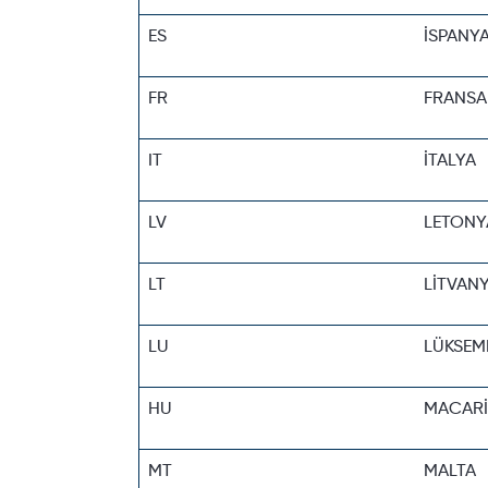
ES
İSPANY
FR
FRANSA
IT
İTALYA
LV
LETONY
LT
LİTVAN
LU
LÜKSE
HU
MACARİ
MT
MALTA