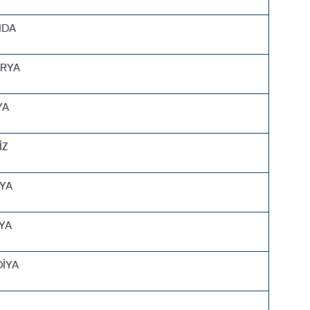
NDA
RYA
YA
İZ
YA
YA
DİYA