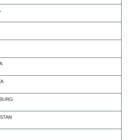
A
A
YA
MBURG
STAN