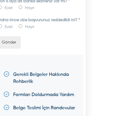
on 6 aya ait banka ekstreniz var mı?
*
Evet
Hayır
aha önce vize başvurunuz reddedildi mi?
*
Evet
Hayır
Gönder
Gerekli Belgeler Hakkında
Rehberlik
Formları Doldurmada Yardım
Belge Teslimi İçin Randevular