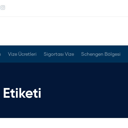
ı
Vize Ücretleri
Sigortası Vize
Schengen Bölgesi
Etiketi