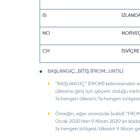
IS
İZLAND
NO
NORVE
CH
İSVİÇRE
BAŞLANGIÇ…BİTİŞ (FROM…UNTIL)
“BAŞLANGIÇ” (FROM) kelimesinden so
ülkesine giriş için geçerli olduğu tari
Schengen ülkesini/Schengen bölgesini
Örneğin, eğer vizenizde (valid) “FRO
Ocak 2020’den 9 Nisan 2020’ye kadar 
Schengen bölgesi/ülkesini 9 Nisan ge