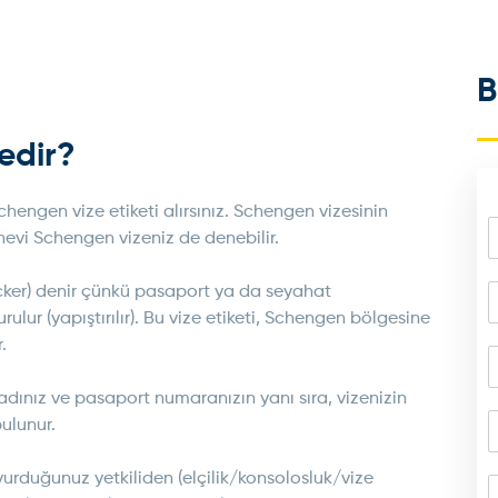
B
edir?
hengen vize etiketi alırsınız. Schengen vizesinin
nevi Schengen vizeniz de denebilir.
ticker) denir çünkü pasaport ya da seyahat
ulur (yapıştırılır). Bu vize etiketi, Schengen bölgesine
.
adınız ve pasaport numaranızın yanı sıra, vizenizin
bulunur.
şvurduğunuz yetkiliden (elçilik/konsolosluk/vize