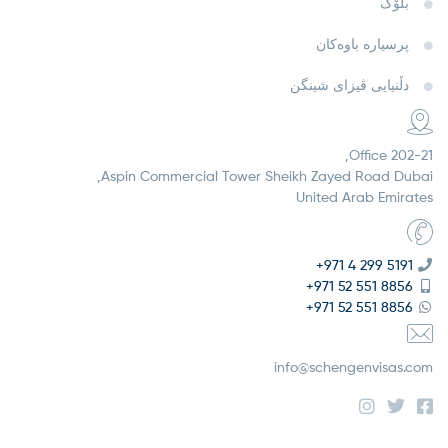
بلۆگ
پرسیارە باوەکان
دڵنیایی ڤیزای شینگن
Office 202-21,
Aspin Commercial Tower Sheikh Zayed Road Dubai,
United Arab Emirates
+971 4 299 5191
+971 52 551 8856
+971 52 551 8856
info@schengenvisas.com